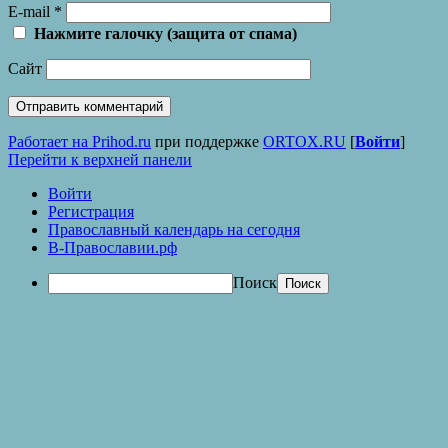
E-mail
*
Нажмите галочку (защита от спама)
Сайт
Работает на Prihod.ru
при поддержке
ORTOX.RU
[
Войти
]
Перейти к верхней панели
Войти
Регистрация
Православный календарь на сегодня
В-Православии.рф
Поиск