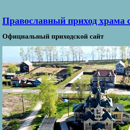
Православный приход храма 
Официальный приходской сайт