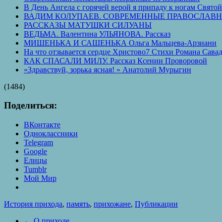
В День Ангела с горячей верой я припаду к ногам 
ВАДИМ КОЛУПАЕВ. СОВРЕМЕННЫЕ ПРАВОСЛАВН
РАССКАЗЫ МАТУШКИ СИЛУАНЫ
ВЕДЬМА. Валентина УЛЬЯНОВА. Рассказ
МИШЕНЬКА И САШЕНЬКА Ольга Мальцева-Арзиани
На что отзывается сердце Христово7 Стихи Романа Сава
КАК СПАСАЛИ МИЛУ. Рассказ Ксении Проворовой
«Здравствуй, зорька ясная! » Анатолий Мурыгин
(1484)
Поделиться:
ВКонтакте
Одноклассники
Telegram
Google
Елицы
Tumblr
Мой Мир
История прихода
,
память
,
прихожане
,
Публикации
←
О приходе