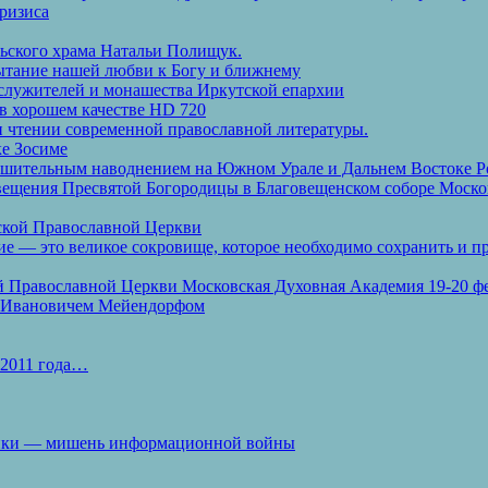
кризиса
ьского храма Натальи Полищук.
ытание нашей любви к Богу и ближнему
служителей и монашества Иркутской епархии
в хорошем качестве HD 720
ри чтении современной православной литературы.
ке Зосиме
рушительным наводнением на Южном Урале и Дальнем Востоке Р
вещения Пресвятой Богородицы в Благовещенском соборе Моско
ской Православной Церкви
е — это великое сокровище, которое необходимо сохранить и 
 Православной Церкви Московская Духовная Академия 19-20 фев
ом Ивановичем Мейендорфом
 2011 года…
и — мишень информационной войны