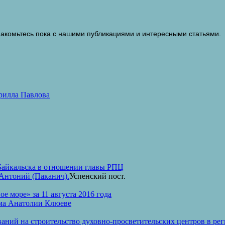
накомьтесь пока с нашими публикациями и интересными статьями.
рилла Павлова
 Байкальска в отношении главы РПЦ
Антоний (Паканич).
Успенский пост.
ое море» за 11 августа 2016 года
ама Анатолии Клюеве
ний на строительство духовно-просветительских центров в ре