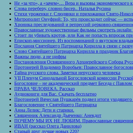
Не «за что», а «зачем»… Вера и вызовы экономического 
Слова переберу, словно бисер.. Наталья Русина
Стихи уроженки г. Слюдянки и прихожанки Свято-Никол
Митрополит Онуфрий: То, что происходит сейчас — исп
Хроника преследований и репрессий церковно-священно
Православные художественные фильмы смотреть онлайн 
Стоит ли убивать кротов, или Как не попасть впросак п
Епископ-миссионер. Из воспоминаний о якутском влады
Послания Святейшего Патриарха Кирилла в связи с раз
Слово Святейшего Патриарха Кирилла в праздник Благо
Важны люди, а не цифры
Постановления Освященного Архиерейского Собора Рус
Протоиерей Владимир Воробьев: Православное богослови
Тайна русского слова. Заметки нерусского человека
VII Пленум Синодальной Богословской комиссии Русской
Богословие – не академический предмет Беседа с Павл
ПРАВА ЧЕЛОВЕКА. Рассказ
Аудиокниги для Вас. Скачать бесплатно
Протоиерей Вячеслав Пушкарёв подвел итоги уходящего
Благословение у Святейшего Патриарха
Анна Лелик: Дети и старики.
Священник Александр Дьяченко: Анекдот
ПОЧЕМУ МЫ ИХ НЕ ЛЮБИМ. Православные священник
ИВАН (рассказ Олега Данилова)
Старый друг лучше новых 220?