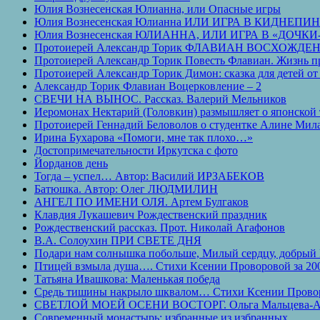
Юлия Вознесенская Юлианна, или Опасные игры
Юлия Вознесенская Юлианна ИЛИ ИГРА В КИДНЕПИ
Юлия Вознесенская ЮЛИАННА, ИЛИ ИГРА В «ДОЧК
Протоиерей Александр Торик ФЛАВИАН ВОСХОЖДЕ
Протоиерей Александр Торик Повесть Флавиан. Жизнь п
Протоиерей Александр Торик Димон: сказка для детей от 1
Александр Торик Флавиан Воцерковление – 2
СВЕЧИ НА ВЫНОС. Рассказ. Валерий Мельников
Иеромонах Нектарий (Головкин) размышляет о японской
Протоиерей Геннадий Беловолов о студентке Алине Мил
Ирина Бухарова «Помоги, мне так плохо…»
Достопримечательности Иркутска с фото
Йорданов день
Тогда – успел… Автор: Василий ИРЗАБЕКОВ
Батюшка. Автор: Олег ЛЮДМИЛИН
АНГЕЛ ПО ИМЕНИ ОЛЯ. Артем Булгаков
Клавдия Лукашевич Рождественский праздник
Рождественский рассказ. Прот. Николай Агафонов
В.А. Солоухин ПРИ СВЕТЕ ДНЯ
Подари нам солнышка побольше, Милый сердцу, добрый 
Птицей взмыла душа…. Стихи Ксении Проворовой за 200
Татьяна Ивашкова: Маленькая победа
Средь тишины накрыло шквалом… Стихи Ксении Проворо
СВЕТЛОЙ МОЕЙ ОСЕНИ ВОСТОРГ. Ольга Мальцева-А
Современный монастырь: избранные из избранных