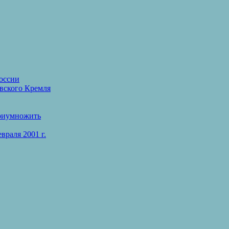
оссии
вского Кремля
приумножить
раля 2001 г.