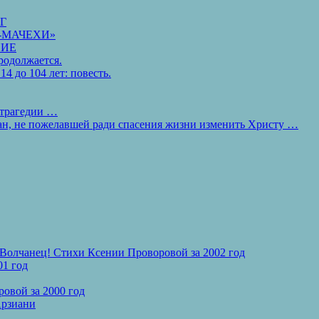
НГ
И-МАЧЕХИ»
НИЕ
родолжается.
4 до 104 лет: повесть.
 трагедии …
ан, не пожелавшей ради спасения жизни изменить Христу …
Волчанец! Стихи Ксении Проворовой за 2002 год
1 год
вой за 2000 год
рзиани