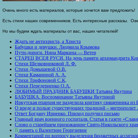
Очень много есть материалов, которые хочется вам предложить!
Есть стихи наших современников. Есть интересные рассказы. Оз
Но мы будем ждать материалы от вас, наших читателей!
Ждать не антихриста, а Христа
Бабушки и девушки. Людмила Крымова
Пути-дороги. Нина Маркина — Ветер
СТАРЕЦ ВСЕЯ РУСИ. На день памяти архимандрита Ки
Стихи Шелковниковой Л. Ф.
Стихи Домышевой О.В.
Стихи Каманиной А. А.
Стихи Трифоновой С.К
.
Стихи Передериенко О.А.
ЛЮБИМЫЙ ПРАЗДНИК БАБУШКИ Татьяна Якутина
БАБУШКА. Воспоминание Татьяны Якутиной
Иркутская епархия не разделила критику священника из
О вреде и пользе существующих традиций – митрополит 
Ответ Богдану Ириенко. Приход получил письмо
Главный врач военного госпиталя. Статья в газете «Славн
Слово о старейшем прихожанине Свято-Никольского хр
В
память о Валентине Георгиевне
Комментарий по вопросу выделения бюджетных ассигнова