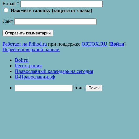
E-mail
*
Нажмите галочку (защита от спама)
Сайт
Работает на Prihod.ru
при поддержке
ORTOX.RU
[
Войти
]
Перейти к верхней панели
Войти
Регистрация
Православный календарь на сегодня
В-Православии.рф
Поиск