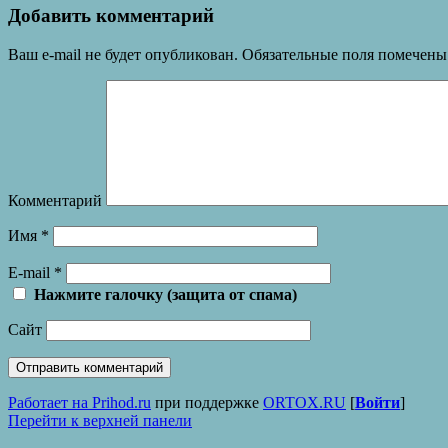
Добавить комментарий
Ваш e-mail не будет опубликован.
Обязательные поля помечен
Комментарий
Имя
*
E-mail
*
Нажмите галочку (защита от спама)
Сайт
Работает на Prihod.ru
при поддержке
ORTOX.RU
[
Войти
]
Перейти к верхней панели