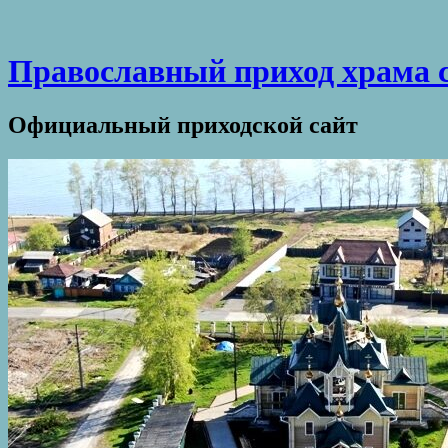
Православный приход храма 
Официальный приходской сайт