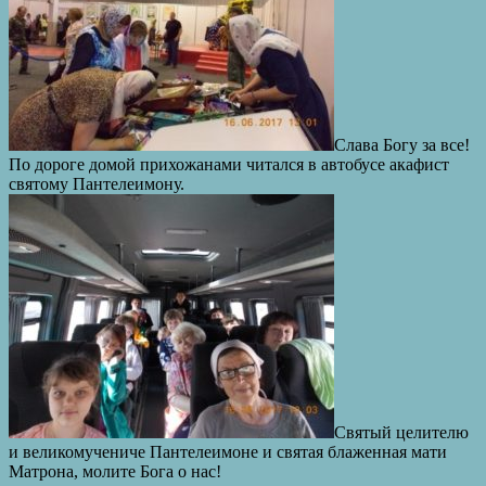
Слава Богу за все!
По дороге домой прихожанами читался в автобусе акафист
святому Пантелеимону.
Святый целителю
и великомучениче Пантелеимоне и святая блаженная мати
Матрона, молите Бога о нас!