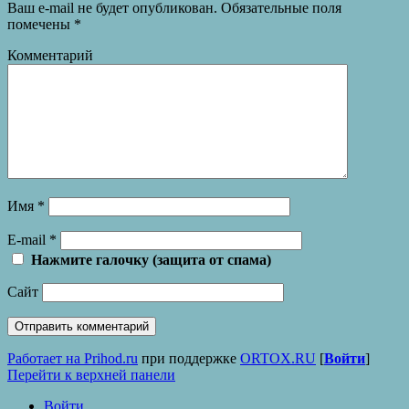
Ваш e-mail не будет опубликован.
Обязательные поля
помечены
*
Комментарий
Имя
*
E-mail
*
Нажмите галочку (защита от спама)
Сайт
Работает на Prihod.ru
при поддержке
ORTOX.RU
[
Войти
]
Перейти к верхней панели
Войти