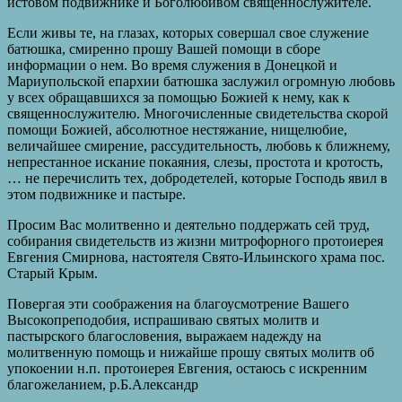
истовом подвижнике и Боголюбивом священнослужителе.
Если живы те, на глазах, которых совершал свое служение
батюшка, смиренно прошу Вашей помощи в сборе
информации о нем. Во время служения в Донецкой и
Мариупольской епархии батюшка заслужил огромную любовь
у всех обращавшихся за помощью Божией к нему, как к
священнослужителю. Многочисленные свидетельства скорой
помощи Божией, абсолютное нестяжание, нищелюбие,
величайшее смирение, рассудительность, любовь к ближнему,
непрестанное искание покаяния, слезы, простота и кротость,
… не перечислить тех, добродетелей, которые Господь явил в
этом подвижнике и пастыре.
Просим Вас молитвенно и деятельно поддержать сей труд,
собирания свидетельств из жизни митрофорного протоиерея
Евгения Смирнова, настоятеля Свято-Ильинского храма пос.
Старый Крым.
Повергая эти соображения на благоусмотрение Вашего
Высокопреподобия, испрашиваю святых молитв и
пастырского благословения, выражаем надежду на
молитвенную помощь и нижайше прошу святых молитв об
упокоении н.п. протоиерея Евгения, остаюсь с искренним
благожеланием, р.Б.Александр