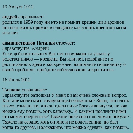
19 Август 2012
андрей
спрашивает:
родился в 1959 году ни кто не помнит крещен ли я.архивов
нет.всю жизнь прожил в слюдянке.как узнать крестили меня
или нет.
администратор Наталья
отвечает:
Здравствуйте, Андрей!
Если действительно у Вас нет возможности узнать у
родственников — крещены Вы или нет, подойдите по
расписанию в храм в воскресенье, напомните священнику о
своей проблеме, пройдете собеседование и креститесь.
16 Июль 2012
Татиана
спрашивает:
Здравствуйте батюшка! У меня к вам очень сложный вопрос.
Как мне молиться о самоубийце-безбожнике? Знаю, это очень
плохо, ужасно, то, что он сделал и от Бога отвернулся, но как
можно ему помочь, хоть капельку.. И какими последствиями
это может обернуться? Тяжелой болезнью или чем-то похуже?
Тяжело на сердце, хоть он мне и не родственник, но был
когда-то другом. Подскажите, что можно сделать, как помочь.