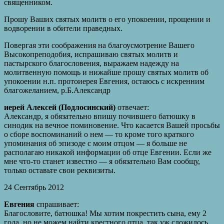
священником.
Прошу Ваших святых молитв о его упокоении, прощении и
водворении в обители праведных.
Повергая эти соображения на благоусмотрение Вашего
Высокопреподобия, испрашиваю святых молитв и
пастырского благословения, выражаем надежду на
молитвенную помощь и нижайше прошу святых молитв об
упокоении н.п. протоиерея Евгения, остаюсь с искренним
благожеланием, р.Б.Александр
иерей Алексей (Подлосинский)
отвечает:
Александр, я обязательно впишу почившего батюшку в
синодик на вечное поминовение. Что касается Вашей просьбы
о сборе воспоминаний о нем — то кроме того краткого
упоминания об эпизоде с моим отцом — я больше не
располагаю никакой информации об отце Евгении. Если же
мне что-то станет известно — я обязательно Вам сообщу,
только оставьте свои реквизиты.
24 Сентябрь 2012
Евгения
спрашивает:
Благословите, батюшка! Мы хотим покрестить сына, ему 2
года, но не можем найти крестного отца, так уж сложилось.