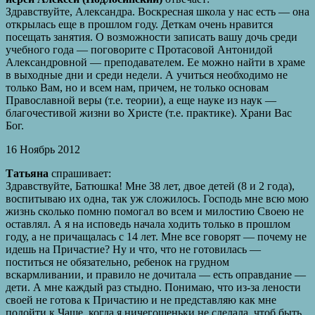
Здравствуйте, Александра. Воскресная школа у нас есть — она
открылась еще в прошлом году. Деткам очень нравится
посещать занятия. О возможности записать вашу дочь среди
учебного года — поговорите с Протасовой Антонидой
Александровной — преподавателем. Ее можно найти в храме
в выходные дни и среди недели. А учиться необходимо не
только Вам, но и всем нам, причем, не только основам
Православной веры (т.е. теории), а еще науке из наук —
благочестивой жизни во Христе (т.е. практике). Храни Вас
Бог.
16 Ноябрь 2012
Татьяна
спрашивает:
Здравствуйте, Батюшка! Мне 38 лет, двое детей (8 и 2 года),
воспитываю их одна, так уж сложилось. Господь мне всю мою
жизнь сколько помню помогал во всем и милостию Своею не
оставлял. А я на исповедь начала ходить только в прошлом
году, а не причащалась с 14 лет. Мне все говорят — почему не
идешь на Причастие? Ну и что, что не готовилась —
поститься не обязательно, ребенок на грудном
вскармливании, и правило не дочитала — есть оправдание —
дети. А мне каждый раз стыдно. Понимаю, что из-за лености
своей не готова к Причастию и не представляю как мне
подойти к Чаше, когда я ничегошеньки не сделала, чтоб быть