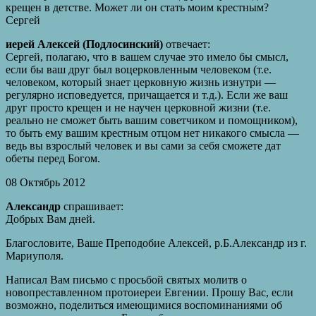
крещен в детстве. Может ли он стать моим крестным?
Cергей
иерей Алексей (Подлосинский)
отвечает:
Сергей, полагаю, что в вашем случае это имело бы смысл,
если бы ваш друг был воцерковленным человеком (т.е.
человеком, который знает церковную жизнь изнутри —
регулярно исповедуется, причащается и т.д.). Если же ваш
друг просто крещен и не научен церковной жизни (т.е.
реально не сможет быть вашим советчиком и помощником),
то быть ему вашим крестным отцом нет никакого смысла —
ведь вы взрослый человек и вы сами за себя сможете дат
обеты перед Богом.
08 Октябрь 2012
Александр
спрашивает:
Добрых Вам дней.
Благословите, Ваше Преподобие Алексей, р.Б.Александр из г.
Мариуполя.
Написал Вам письмо с просьбой святых молитв о
новопреставленном протоиереи Евгении. Прошу Вас, если
возможно, поделиться имеющимися воспоминаниями об