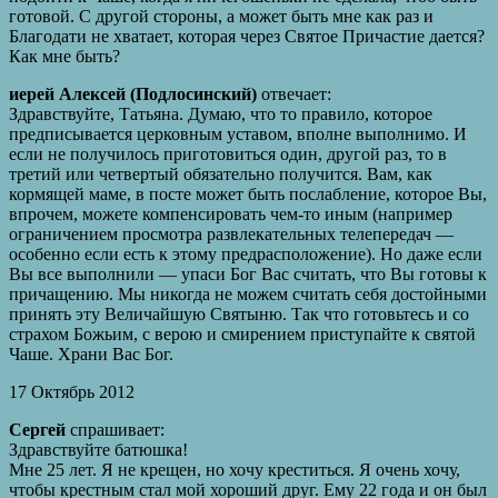
готовой. С другой стороны, а может быть мне как раз и
Благодати не хватает, которая через Святое Причастие дается?
Как мне быть?
иерей Алексей (Подлосинский)
отвечает:
Здравствуйте, Татьяна. Думаю, что то правило, которое
предписывается церковным уставом, вполне выполнимо. И
если не получилось приготовиться один, другой раз, то в
третий или четвертый обязательно получится. Вам, как
кормящей маме, в посте может быть послабление, которое Вы,
впрочем, можете компенсировать чем-то иным (например
ограничением просмотра развлекательных телепередач —
особенно если есть к этому предрасположение). Но даже если
Вы все выполнили — упаси Бог Вас считать, что Вы готовы к
причащению. Мы никогда не можем считать себя достойными
принять эту Величайшую Святыню. Так что готовьтесь и со
страхом Божьим, с верою и смирением приступайте к святой
Чаше. Храни Вас Бог.
17 Октябрь 2012
Сергей
спрашивает:
Здравствуйте батюшка!
Мне 25 лет. Я не крещен, но хочу креститься. Я очень хочу,
чтобы крестным стал мой хороший друг. Ему 22 года и он был