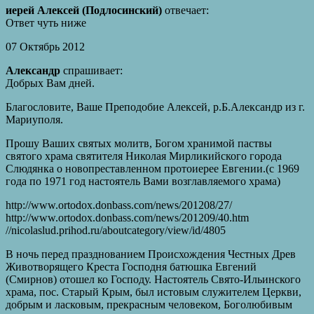
иерей Алексей (Подлосинский)
отвечает:
Ответ чуть ниже
07 Октябрь 2012
Александр
спрашивает:
Добрых Вам дней.
Благословите, Ваше Преподобие Алексей, р.Б.Александр из г.
Мариуполя.
Прошу Ваших святых молитв, Богом хранимой паствы
святого храма святителя Николая Мирликийского города
Слюдянка о новопреставленном протоиерее Евгении.(с 1969
года по 1971 год настоятель Вами возглавляемого храма)
http://www.ortodox.donbass.com/news/201208/27/
http://www.ortodox.donbass.com/news/201209/40.htm
//nicolaslud.prihod.ru/aboutcategory/view/id/4805
В ночь перед празднованием Происхождения Честных Древ
Животворящего Креста Господня батюшка Евгений
(Смирнов) отошел ко Господу. Настоятель Свято-Ильинского
храма, пос. Старый Крым, был истовым служителем Церкви,
добрым и ласковым, прекрасным человеком, Боголюбивым