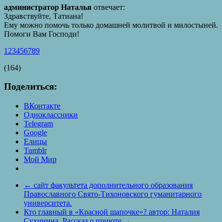
администратор Наталья
отвечает:
Здравствуйте, Татиана!
Ему можно помочь только домашней молитвой и милостыней.
Помоги Вам Господи!
1
2
3
4
5
6
7
8
9
(164)
Поделиться:
ВКонтакте
Одноклассники
Telegram
Google
Елицы
Tumblr
Мой Мир
←
сайт факультета дополнительного образования
Православного Свято-Тихоновского гуманитарного
университета.
Кто главный в «Красной шапочке»? автор: Наталия
Сухинина. Рассказ о приюте
→