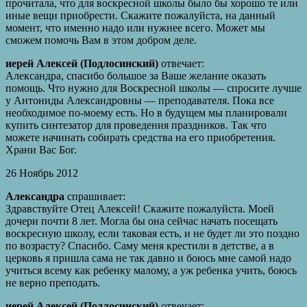
прочитала, что для воскресной школы было бы хорошо те или
иные вещи приобрести. Скажите пожалуйста, на данный
момент, что именно надо или нужнее всего. Может мы
сможем помочь Вам в этом добром деле.
иерей Алексей (Подлосинский)
отвечает:
Александра, спасибо большое за Ваше желание оказать
помощь. Что нужно для Воскресной школы — спросите лучше
у Антониды Александровны — преподавателя. Пока все
необходимое по-моему есть. Но в будущем мы планировали
купить синтезатор для проведения праздников. Так что
можете начинать собирать средства на его приобретения.
Храни Вас Бог.
26 Ноябрь 2012
Александра
спрашивает:
Здравствуйте Отец Алексей! Скажите пожалуйста. Моей
дочери почти 8 лет. Могла бы она сейчас начать посещать
воскресную школу, если таковая есть, и не будет ли это поздно
по возрасту? Спасибо. Саму меня крестили в детстве, а в
церковь я пришла сама не так давно и боюсь мне самой надо
учиться всему как ребенку малому, а уж ребенка учить, боюсь
не верно преподать.
иерей Алексей (Подлосинский)
отвечает: