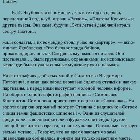
1 мая».
Е. И. Якубовская вспоминает, как в те годы в церкви,
переделан­ной под клуб, играли «Разлом», «Платона Кречета» и
другие пьесы. Она сама, будучи 15-ти летней девочкой играла
сестру Платона.
жили солдаты, а их командир стоял у нас на квартире», — вспо­
минает Якубовская.«Это была команда бойцов,
прикомандированных к Слюдянскому эвакогоспиталю. Они
плотничали…, были грузчиками, охранниками, их использовали
везде, где были нужны сильные муж­ские руки и навыки».
На фотографиях, добытых мной у Силантьева Владимира
Петровича, видно, как перед церковью сидят на стульях и лавках
партизаны, а перед ними выступает молодой человек в форме.
На обороте одной из фотографий надпись: «Симоненко
Константин Симонович приветствует партизан
г.
Слюдянка». На
воротах церкви огромный портрет Сталина с надписью: «Сотрем
с лица земли фашист­ских шпионов !». Один из слушателей
средних лет в военном кителе и фуражке спит сидя. Другой
спящий пожилого возраста, в шапке ушанке. Остальные выглядят
весьма устало… Говорят, что во время закрытия храма
православные собирались в одном им только известном месте.