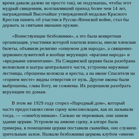
время давали далеко не просто так), не подумаешь, что­бы этот
мудрый священник, возглавлявший приход более чем 14 лет,
награжденный Высочайше утвержденной медалью Красного
Крестав память об участии в Русско-Японской войне, стал бы
держать за святыми иконами оружие.
«Воинствующие безбожники», а это была конкретная
организация, участники которой платили взносы, имели членские
билеты, объяви­ли религию «опиумом для народа», а священно-
церковнослужителей и вообще верующих «врагами народа» и
«вредными элементами». На Слюдянской церкви была разобрана
колокольня и шатры центрально­го части, устроены наружные
лестницы, сброшены колокола и кресты, а на иконе Спасителя на
«горнем месте» видны отверстия от пуль. Дру­гие иконы были
выброшены, слава Богу, не сожжены. Их разрешили разобрать
верующим по домам.
В этом же 1929 году сгорел «Народный дом», который
часто предо­ставлял свою сцену комсомольцам, как их называли
тогда, — «синеблузникам». Сильно не переживая, они заняли
здание церкви. Устроили на амвоне сцену, в алтаре была
гримерка, в помещении церкви поставили скамейки, оно служило
зрительным залом. Назвали безбожники цер­ковь клубом «имени