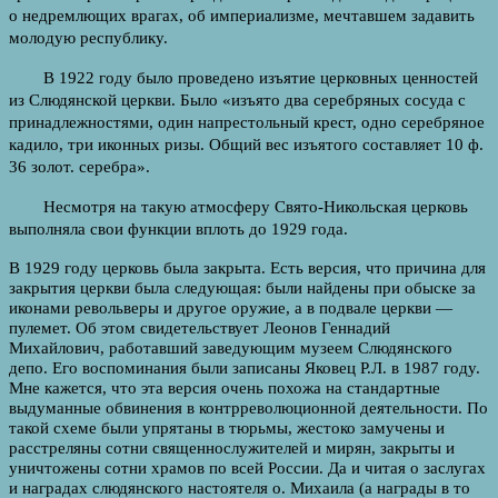
о недремлющих врагах, об империализме, мечтавшем задавить
молодую республику.
В 1922 году было проведено изъятие церковных ценностей
из Слюдянской церкви. Было «изъято два серебряных сосуда с
принадлежнос­тями, один напрестольный крест, одно серебряное
кадило, три икон­ных ризы. Общий вес изъятого составляет 10 ф.
36 золот. серебра».
Несмотря на такую атмосферу Свято-Никольская церковь
выпол­няла свои функции вплоть до 1929 года.
В 1929 году церковь была закрыта. Есть версия, что причина для
закрытия церкви была следующая: были найдены при обыске за
иконами револьверы и другое оружие, а в подвале церкви —
пуле­мет. Об этом свидетельствует Леонов Геннадий
Михайлович, рабо­тавший заведующим музеем Слюдянского
депо. Его воспоминания были записаны Яковец Р.Л. в 1987 году.
Мне кажется, что эта версия очень похожа на стандартные
выдуманные обвинения в контррево­люционной деятельности. По
такой схеме были упрятаны в тюрь­мы, жестоко замучены и
расстреляны сотни священнослужителей и мирян, закрыты и
уничтожены сотни храмов по всей России. Да и читая о заслугах
и наградах слюдянского настоятеля о. Михаила (а награды в то