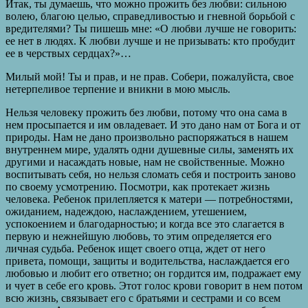
Итак, ты думаешь, что можно прожить без любви: сильною
волею, благою целью, справедливостью и гневной борьбой с
вредителями? Ты пишешь мне: «О любви лучше не говорить:
ее нет в людях. К любви лучше и не призывать: кто пробудит
ее в черствых сердцах?»…
Милый мой! Ты и прав, и не прав. Собери, пожалуйста, свое
нетерпеливое терпение и вникни в мою мысль.
Нельзя человеку прожить без любви, потому что она сама в
нем просыпается и им овладевает. И это дано нам от Бога и от
природы. Нам не дано произвольно распоряжаться в нашем
внутреннем мире, удалять одни душевные силы, заменять их
другими и насаждать новые, нам не свойственные. Можно
воспитывать себя, но нельзя сломать себя и построить заново
по своему усмотрению. Посмотри, как протекает жизнь
человека. Ребенок прилепляется к матери — потребностями,
ожиданием, надеждою, наслаждением, утешением,
успокоением и благодарностью; и когда все это слагается в
первую и нежнейшую любовь, то этим определяется его
личная судьба. Ребенок ищет своего отца, ждет от него
привета, помощи, защиты и водительства, наслаждается его
любовью и любит его ответно; он гордится им, подражает ему
и чует в себе его кровь. Этот голос крови говорит в нем потом
всю жизнь, связывает его с братьями и сестрами и со всем