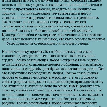
и сам запеть из нее. Он должен научиться созерцать сердцем,
видеть любовью, уходить из своей малой личной оболочки в
светлые пространства Божии, находить в них Великое —
сродное — сопринадлежащее, вчувствоваться в него и
создавать новое из древнего и невиданное из предвечного.
Так обстоит во всех главных сферах человеческого
творчества: во всех искусствах и в науке, в молитве и в
правовой жизни, в общении людей и во всей культуре.
Культура без любви есть мертвое, обреченное и безнадежное
дело. И все великое и гениальное, что было создано человеком
— было создано из созерцающего и поющего сердца.
Нельзя человеку прожить без любви, потому что самое
главное и драгоценное в его жизни открывается именно
сердцу. Только созерцающая любовь открывает нам чужую
душу для верного, проникновенного общения, для взаимного
понимания, для дружбы, для брака, для воспитания детей. Все
это недоступно бессердечным людям. Только созерцающая
любовь открывает человеку его родину, т. е. его духовную
связь с родным народом, его национальную принадлежность,
его душевное и духовное лоно на земле. Иметь родину есть
счастье, а иметь ее можно только любовью. Не случайно, что
люди ненависти, современные революционеры, оказываются
интернационалистами: мертвые в любви, они лишены и
родины. Только созерцающая любовь открывает человеку