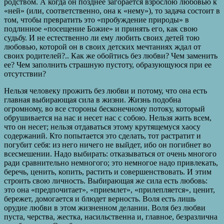
родством. А когда он позднее загорается взрослою любовью к
«ней» (или, соответственно, она к «нему»), то задача состоит в
том, чтобы превратить это «пробуждение природы» в
подлинное «посещение Божие» и принять его, как свою
судьбу. И не естественно ли ему любить своих детей тою
любовью, которой он в своих детских мечтаниях ждал от
своих родителей?.. Как же обойтись без любви? Чем заменить
ее? Чем заполнить страшную пустоту, образующуюся при ее
отсутствии?
Нельзя человеку прожить без любви и потому, что она есть
главная выбирающая сила в жизни. Жизнь подобна
огромному, во все стороны бесконечному потоку, который
обрушивается на нас и несет нас с собою. Нельзя жить всем,
что он несет; нельзя отдаваться этому крутящемуся хаосу
содержаний. Кто попытается это сделать, тот растратит и
погубит себя: из него ничего не выйдет, ибо он погибнет во
всесмешении. Надо выбирать: отказываться от очень многого
ради сравнительно немногого; это немногое надо привлекать,
беречь, ценить, копить, растить и совершенствовать. И этим
строить свою личность. Выбирающая же сила есть любовь:
это она «предпочитает», «приемлет», «прилепляется», ценит,
бережет, домогается и блюдет верность. Воля есть лишь
орудие любви в этом жизненном делании. Воля без любви
пуста, черства, жестка, насильственна и, главное, безразлична