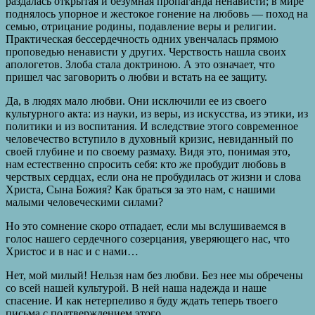
раздалась открытая и безумная пропаганда ненависти; в мире
поднялось упорное и жестокое гонение на любовь — поход на
семью, отрицание родины, подавление веры и религии.
Практическая бессердечность одних увенчалась прямою
проповедью ненависти у других. Черствость нашла своих
апологетов. Злоба стала доктриною. А это означает, что
пришел час заговорить о любви и встать на ее защиту.
Да, в людях мало любви. Они исключили ее из своего
культурного акта: из науки, из веры, из искусства, из этики, из
политики и из воспитания. И вследствие этого современное
человечество вступило в духовный кризис, невиданный по
своей глубине и по своему размаху. Видя это, понимая это,
нам естественно спросить себя: кто же пробудит любовь в
черствых сердцах, если она не пробудилась от жизни и слова
Христа, Сына Божия? Как браться за это нам, с нашими
малыми человеческими силами?
Но это сомнение скоро отпадает, если мы вслушиваемся в
голос нашего сердечного созерцания, уверяющего нас, что
Христос и в нас и с нами…
Нет, мой милый! Нельзя нам без любви. Без нее мы обречены
со всей нашей культурой. В ней наша надежда и наше
спасение. И как нетерпеливо я буду ждать теперь твоего
письма с подтверждением этого.