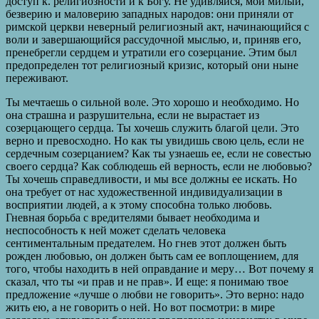
доступ к. религиозности и к Богу. Не удивляйся, мой милый,
безверию и маловерию западных народов: они приняли от
римской церкви неверный религиозный акт, начинающийся с
воли и завершающийся рассудочной мыслью, и, приняв его,
пренебрегли сердцем и утратили его созерцание. Этим был
предопределен тот религиозный кризис, который они ныне
переживают.
Ты мечтаешь о сильной воле. Это хорошо и необходимо. Но
она страшна и разрушительна, если не вырастает из
созерцающего сердца. Ты хочешь служить благой цели. Это
верно и превосходно. Но как ты увидишь свою цель, если не
сердечным созерцанием? Как ты узнаешь ее, если не совестью
своего сердца? Как соблюдешь ей верность, если не любовью?
Ты хочешь справедливости, и мы все должны ее искать. Но
она требует от нас художественной индивидуализации в
восприятии людей, а к этому способна только любовь.
Гневная борьба с вредителями бывает необходима и
неспособность к ней может сделать человека
сентиментальным предателем. Но гнев этот должен быть
рожден любовью, он должен быть сам ее воплощением, для
того, чтобы находить в ней оправдание и меру… Вот почему я
сказал, что ты «и прав и не прав». И еще: я понимаю твое
предложение «лучше о любви не говорить». Это верно: надо
жить ею, а не говорить о ней. Но вот посмотри: в мире